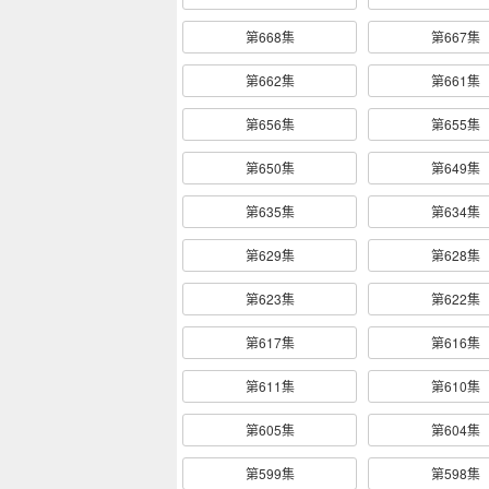
第668集
第667集
第662集
第661集
第656集
第655集
第650集
第649集
第635集
第634集
第629集
第628集
第623集
第622集
第617集
第616集
第611集
第610集
第605集
第604集
第599集
第598集