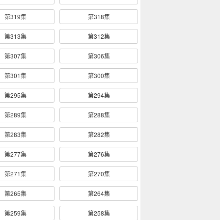
第319集
第318集
第313集
第312集
第307集
第306集
第301集
第300集
第295集
第294集
第289集
第288集
第283集
第282集
第277集
第276集
第271集
第270集
第265集
第264集
第259集
第258集