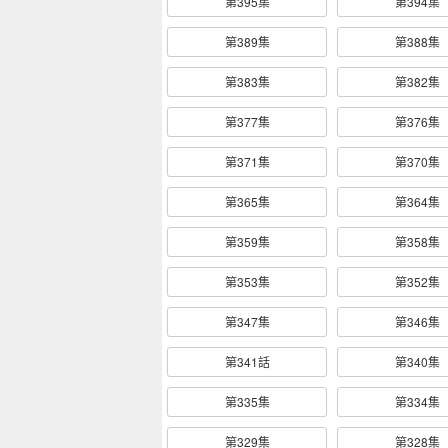
第395集
第394集
第389集
第388集
第383集
第382集
第377集
第376集
第371集
第370集
第365集
第364集
第359集
第358集
第353集
第352集
第347集
第346集
第341話
第340集
第335集
第334集
第329集
第328集