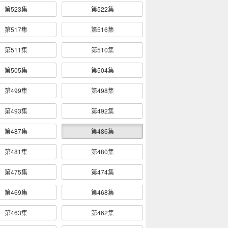
第523集
第522集
第517集
第516集
第511集
第510集
第505集
第504集
第499集
第498集
第493集
第492集
第487集
第486集
第481集
第480集
第475集
第474集
第469集
第468集
第463集
第462集