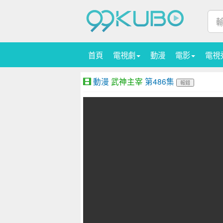
首頁
電視劇
動漫
電影
電視
動漫
武神主宰
第486集
報錯