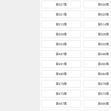
第527集
第526集
第521集
第520集
第515集
第514集
第509集
第508集
第503集
第502集
第497集
第496集
第491集
第490集
第485集
第484集
第479集
第478集
第473集
第472集
第467集
第466集