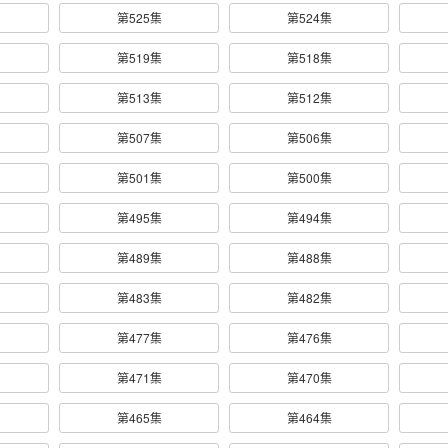
第525集
第524集
第519集
第518集
第513集
第512集
第507集
第506集
第501集
第500集
第495集
第494集
第489集
第488集
第483集
第482集
第477集
第476集
第471集
第470集
第465集
第464集