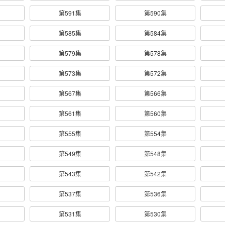
第591集
第590集
第585集
第584集
第579集
第578集
第573集
第572集
第567集
第566集
第561集
第560集
第555集
第554集
第549集
第548集
第543集
第542集
第537集
第536集
第531集
第530集