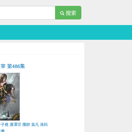
搜索
主宰
第486集
許子堯
唐澤宗
陳帥
吳凡
孫科
老鷹