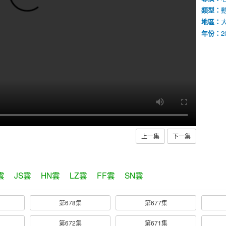
類型：
地區：
年份：
2
上一集
下一集
雲
JS雲
HN雲
LZ雲
FF雲
SN雲
第678集
第677集
第672集
第671集