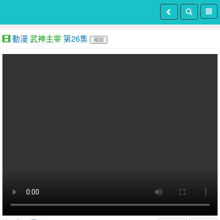
動漫
武神主宰
第26集
報錯