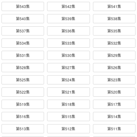
第543集
第542集
第541集
第540集
第539集
第538集
第537集
第536集
第535集
第534集
第533集
第532集
第531集
第530集
第529集
第528集
第527集
第526集
第525集
第524集
第523集
第522集
第521集
第520集
第519集
第518集
第517集
第516集
第515集
第514集
第513集
第512集
第511集