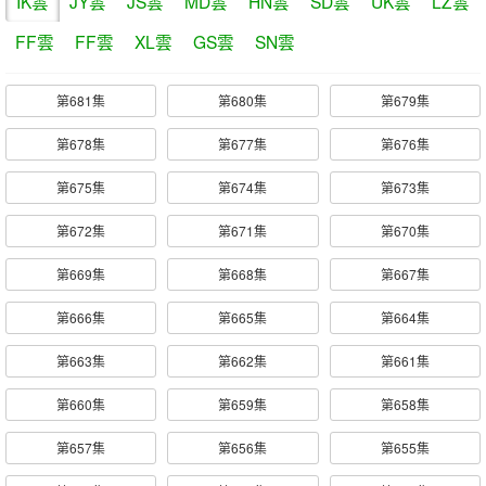
IK雲
JY雲
JS雲
MD雲
HN雲
SD雲
UK雲
LZ雲
FF雲
FF雲
XL雲
GS雲
SN雲
第681集
第680集
第679集
第678集
第677集
第676集
第675集
第674集
第673集
第672集
第671集
第670集
第669集
第668集
第667集
第666集
第665集
第664集
第663集
第662集
第661集
第660集
第659集
第658集
第657集
第656集
第655集