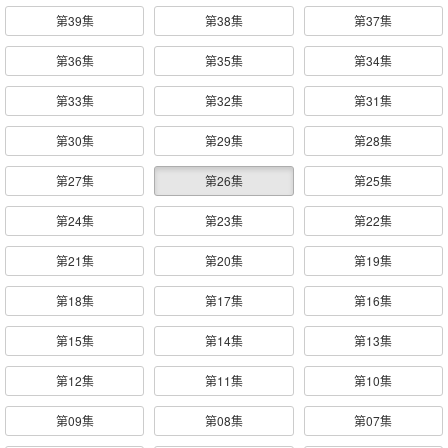
第39集
第38集
第37集
第36集
第35集
第34集
第33集
第32集
第31集
第30集
第29集
第28集
第27集
第26集
第25集
第24集
第23集
第22集
第21集
第20集
第19集
第18集
第17集
第16集
第15集
第14集
第13集
第12集
第11集
第10集
第09集
第08集
第07集