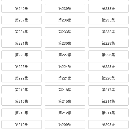
第240集
第239集
第238集
第237集
第236集
第235集
第234集
第233集
第232集
第231集
第230集
第229集
第228集
第227集
第226集
第225集
第224集
第223集
第222集
第221集
第220集
第219集
第218集
第217集
第216集
第215集
第214集
第213集
第212集
第211集
第210集
第209集
第208集