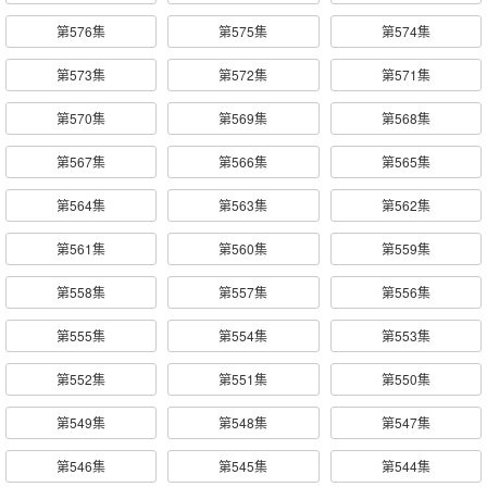
第576集
第575集
第574集
第573集
第572集
第571集
第570集
第569集
第568集
第567集
第566集
第565集
第564集
第563集
第562集
第561集
第560集
第559集
第558集
第557集
第556集
第555集
第554集
第553集
第552集
第551集
第550集
第549集
第548集
第547集
第546集
第545集
第544集