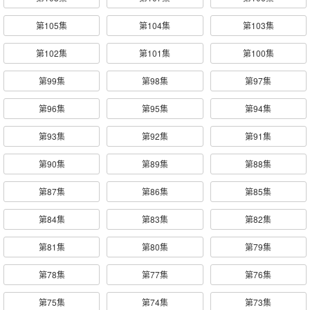
第105集
第104集
第103集
第102集
第101集
第100集
第99集
第98集
第97集
第96集
第95集
第94集
第93集
第92集
第91集
第90集
第89集
第88集
第87集
第86集
第85集
第84集
第83集
第82集
第81集
第80集
第79集
第78集
第77集
第76集
第75集
第74集
第73集