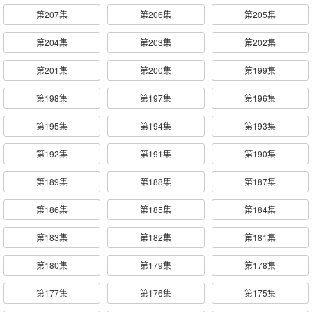
第207集
第206集
第205集
第204集
第203集
第202集
第201集
第200集
第199集
第198集
第197集
第196集
第195集
第194集
第193集
第192集
第191集
第190集
第189集
第188集
第187集
第186集
第185集
第184集
第183集
第182集
第181集
第180集
第179集
第178集
第177集
第176集
第175集