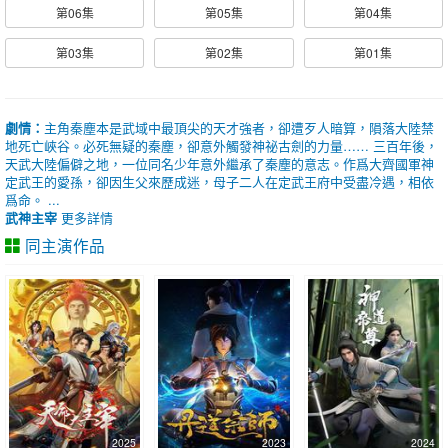
第06集
第05集
第04集
第03集
第02集
第01集
劇情：
主角秦塵本是武域中最頂尖的天才強者，卻遭歹人暗算，隕落大陸禁
地死亡峽谷。必死無疑的秦塵，卻意外觸發神祕古劍的力量…… 三百年後，
天武大陸偏僻之地，一位同名少年意外繼承了秦塵的意志。作爲大齊國軍神
定武王的愛孫，卻因生父來歷成迷，母子二人在定武王府中受盡冷遇，相依
爲命。 ...
武神主宰
更多詳情
同主演作品
2025
2023
2024