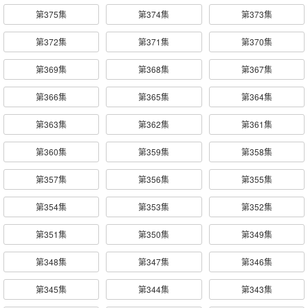
第375集
第374集
第373集
第372集
第371集
第370集
第369集
第368集
第367集
第366集
第365集
第364集
第363集
第362集
第361集
第360集
第359集
第358集
第357集
第356集
第355集
第354集
第353集
第352集
第351集
第350集
第349集
第348集
第347集
第346集
第345集
第344集
第343集