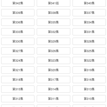
第342集
第341話
第340集
第339集
第338集
第337集
第336集
第335集
第334集
第333集
第332集
第331集
第330集
第329集
第328集
第327集
第326集
第325集
第324集
第323集
第322集
第321集
第320集
第319集
第318集
第317集
第316集
第315集
第314集
第313集
第312集
第311集
第310集