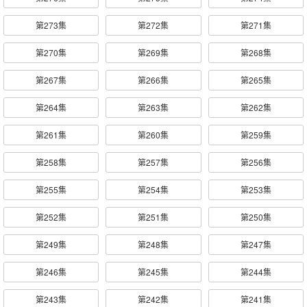
第273集
第272集
第271集
第270集
第269集
第268集
第267集
第266集
第265集
第264集
第263集
第262集
第261集
第260集
第259集
第258集
第257集
第256集
第255集
第254集
第253集
第252集
第251集
第250集
第249集
第248集
第247集
第246集
第245集
第244集
第243集
第242集
第241集