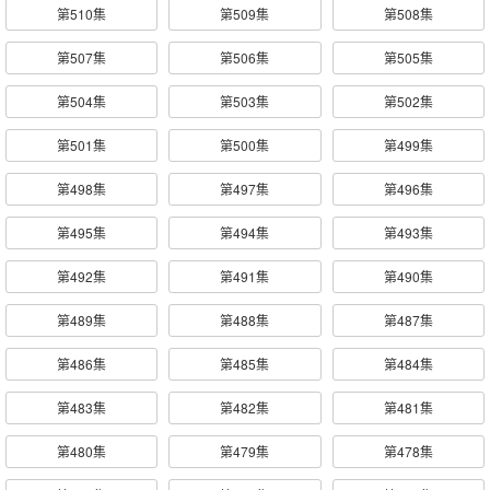
第510集
第509集
第508集
第507集
第506集
第505集
第504集
第503集
第502集
第501集
第500集
第499集
第498集
第497集
第496集
第495集
第494集
第493集
第492集
第491集
第490集
第489集
第488集
第487集
第486集
第485集
第484集
第483集
第482集
第481集
第480集
第479集
第478集