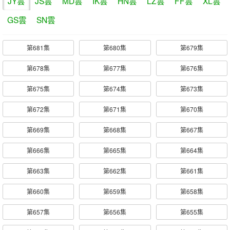
JY雲
JS雲
MD雲
IK雲
HN雲
LZ雲
FF雲
XL雲
GS雲
SN雲
第681集
第680集
第679集
第678集
第677集
第676集
第675集
第674集
第673集
第672集
第671集
第670集
第669集
第668集
第667集
第666集
第665集
第664集
第663集
第662集
第661集
第660集
第659集
第658集
第657集
第656集
第655集