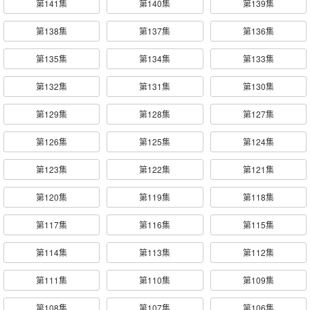
第141集
第140集
第139集
第138集
第137集
第136集
第135集
第134集
第133集
第132集
第131集
第130集
第129集
第128集
第127集
第126集
第125集
第124集
第123集
第122集
第121集
第120集
第119集
第118集
第117集
第116集
第115集
第114集
第113集
第112集
第111集
第110集
第109集
第108集
第107集
第106集