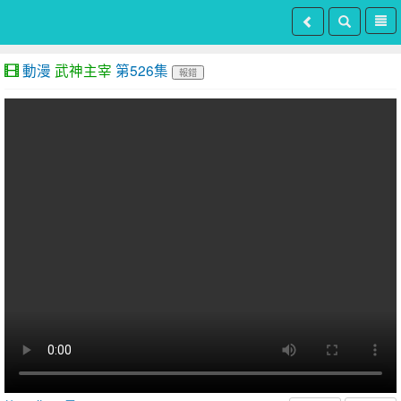
動漫
武神主宰
第526集
報錯