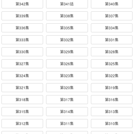
第342集
第341話
第340集
第339集
第338集
第337集
第336集
第335集
第334集
第333集
第332集
第331集
第330集
第329集
第328集
第327集
第326集
第325集
第324集
第323集
第322集
第321集
第320集
第319集
第318集
第317集
第316集
第315集
第314集
第313集
第312集
第311集
第310集