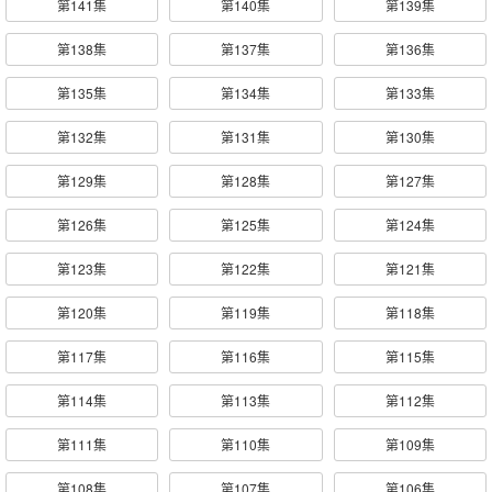
第141集
第140集
第139集
第138集
第137集
第136集
第135集
第134集
第133集
第132集
第131集
第130集
第129集
第128集
第127集
第126集
第125集
第124集
第123集
第122集
第121集
第120集
第119集
第118集
第117集
第116集
第115集
第114集
第113集
第112集
第111集
第110集
第109集
第108集
第107集
第106集