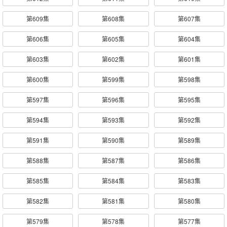
第609集
第608集
第607集
第606集
第605集
第604集
第603集
第602集
第601集
第600集
第599集
第598集
第597集
第596集
第595集
第594集
第593集
第592集
第591集
第590集
第589集
第588集
第587集
第586集
第585集
第584集
第583集
第582集
第581集
第580集
第579集
第578集
第577集