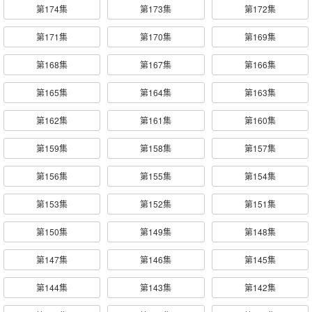
第174集
第173集
第172集
第171集
第170集
第169集
第168集
第167集
第166集
第165集
第164集
第163集
第162集
第161集
第160集
第159集
第158集
第157集
第156集
第155集
第154集
第153集
第152集
第151集
第150集
第149集
第148集
第147集
第146集
第145集
第144集
第143集
第142集