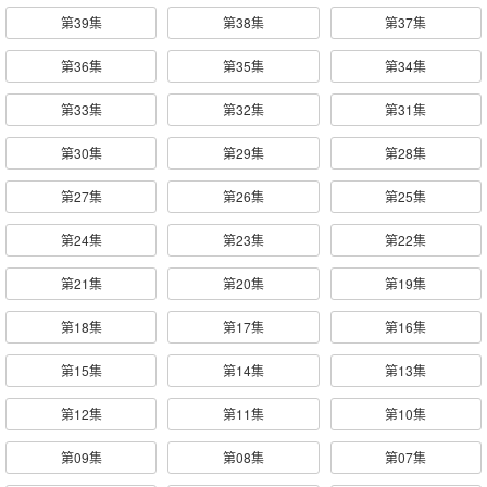
第39集
第38集
第37集
第36集
第35集
第34集
第33集
第32集
第31集
第30集
第29集
第28集
第27集
第26集
第25集
第24集
第23集
第22集
第21集
第20集
第19集
第18集
第17集
第16集
第15集
第14集
第13集
第12集
第11集
第10集
第09集
第08集
第07集