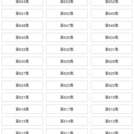
第654集
第653集
第652集
第651集
第650集
第649集
第648集
第647集
第646集
第645集
第635集
第634集
第633集
第632集
第631集
第630集
第629集
第628集
第627集
第626集
第625集
第624集
第623集
第622集
第621集
第620集
第619集
第618集
第617集
第616集
第615集
第614集
第613集
第612集
第611集
第610集