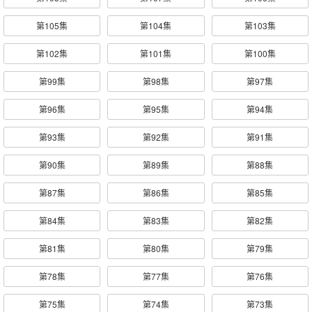
第105集
第104集
第103集
第102集
第101集
第100集
第99集
第98集
第97集
第96集
第95集
第94集
第93集
第92集
第91集
第90集
第89集
第88集
第87集
第86集
第85集
第84集
第83集
第82集
第81集
第80集
第79集
第78集
第77集
第76集
第75集
第74集
第73集