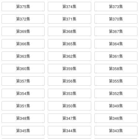
第375集
第374集
第373集
第372集
第371集
第370集
第369集
第368集
第367集
第366集
第365集
第364集
第363集
第362集
第361集
第360集
第359集
第358集
第357集
第356集
第355集
第354集
第353集
第352集
第351集
第350集
第349集
第348集
第347集
第346集
第345集
第344集
第343集