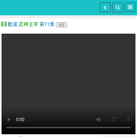
動漫
武神主宰
第71集
報錯