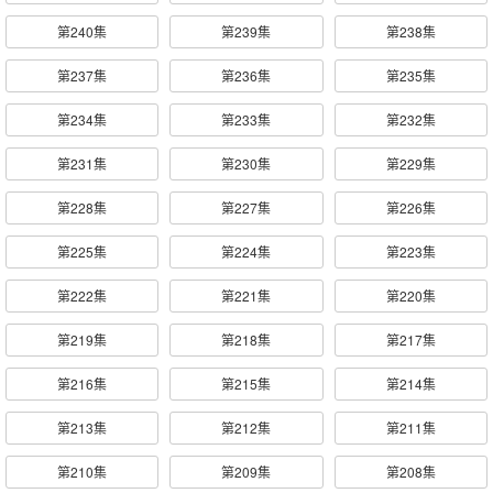
第240集
第239集
第238集
第237集
第236集
第235集
第234集
第233集
第232集
第231集
第230集
第229集
第228集
第227集
第226集
第225集
第224集
第223集
第222集
第221集
第220集
第219集
第218集
第217集
第216集
第215集
第214集
第213集
第212集
第211集
第210集
第209集
第208集