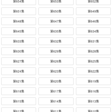
第654集
第653集
第652集
第651集
第650集
第649集
第648集
第647集
第646集
第645集
第635集
第634集
第633集
第632集
第631集
第630集
第629集
第628集
第627集
第626集
第625集
第624集
第623集
第622集
第621集
第620集
第619集
第618集
第617集
第616集
第615集
第614集
第613集
第612集
第611集
第610集