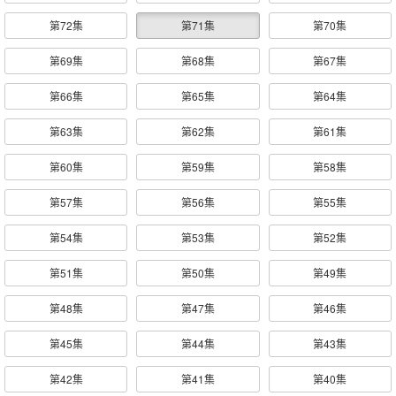
第72集
第71集
第70集
第69集
第68集
第67集
第66集
第65集
第64集
第63集
第62集
第61集
第60集
第59集
第58集
第57集
第56集
第55集
第54集
第53集
第52集
第51集
第50集
第49集
第48集
第47集
第46集
第45集
第44集
第43集
第42集
第41集
第40集