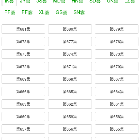
IK雲
JY雲
JS雲
MD雲
HN雲
SD雲
UK雲
LZ雲
FF雲
FF雲
XL雲
GS雲
SN雲
第681集
第680集
第679集
第678集
第677集
第676集
第675集
第674集
第673集
第672集
第671集
第670集
第669集
第668集
第667集
第666集
第665集
第664集
第663集
第662集
第661集
第660集
第659集
第658集
第657集
第656集
第655集