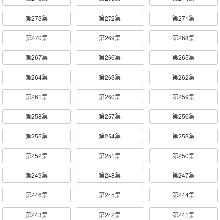
第273集
第272集
第271集
第270集
第269集
第268集
第267集
第266集
第265集
第264集
第263集
第262集
第261集
第260集
第259集
第258集
第257集
第256集
第255集
第254集
第253集
第252集
第251集
第250集
第249集
第248集
第247集
第246集
第245集
第244集
第243集
第242集
第241集