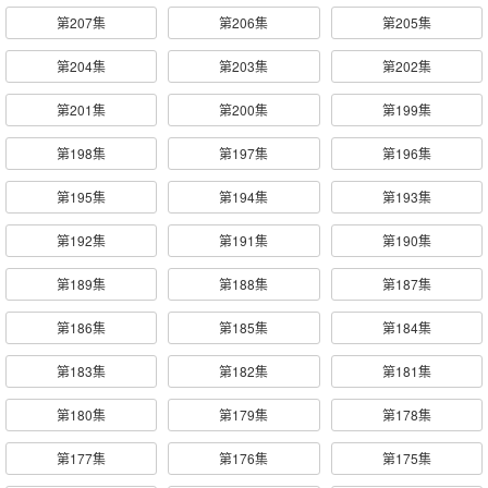
第207集
第206集
第205集
第204集
第203集
第202集
第201集
第200集
第199集
第198集
第197集
第196集
第195集
第194集
第193集
第192集
第191集
第190集
第189集
第188集
第187集
第186集
第185集
第184集
第183集
第182集
第181集
第180集
第179集
第178集
第177集
第176集
第175集