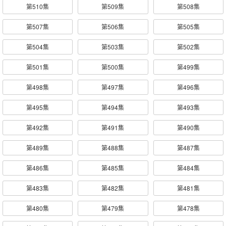
第510集
第509集
第508集
第507集
第506集
第505集
第504集
第503集
第502集
第501集
第500集
第499集
第498集
第497集
第496集
第495集
第494集
第493集
第492集
第491集
第490集
第489集
第488集
第487集
第486集
第485集
第484集
第483集
第482集
第481集
第480集
第479集
第478集