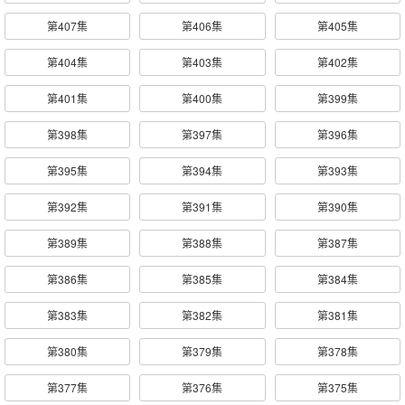
第407集
第406集
第405集
第404集
第403集
第402集
第401集
第400集
第399集
第398集
第397集
第396集
第395集
第394集
第393集
第392集
第391集
第390集
第389集
第388集
第387集
第386集
第385集
第384集
第383集
第382集
第381集
第380集
第379集
第378集
第377集
第376集
第375集