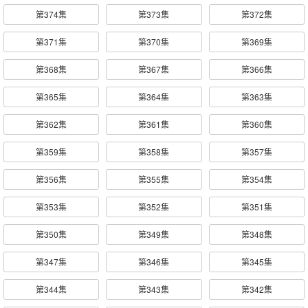
第374集
第373集
第372集
第371集
第370集
第369集
第368集
第367集
第366集
第365集
第364集
第363集
第362集
第361集
第360集
第359集
第358集
第357集
第356集
第355集
第354集
第353集
第352集
第351集
第350集
第349集
第348集
第347集
第346集
第345集
第344集
第343集
第342集