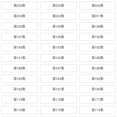
第206集
第205集
第204集
第203集
第202集
第201集
第200集
第199集
第198集
第197集
第196集
第195集
第194集
第193集
第192集
第191集
第190集
第189集
第188集
第187集
第186集
第185集
第184集
第183集
第182集
第181集
第180集
第179集
第178集
第177集
第176集
第175集
第174集