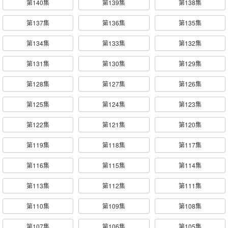
第140集
第139集
第138集
第137集
第136集
第135集
第134集
第133集
第132集
第131集
第130集
第129集
第128集
第127集
第126集
第125集
第124集
第123集
第122集
第121集
第120集
第119集
第118集
第117集
第116集
第115集
第114集
第113集
第112集
第111集
第110集
第109集
第108集
第107集
第106集
第105集