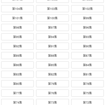
第104集
第103集
第102集
第101集
第100集
第99集
第98集
第97集
第96集
第95集
第94集
第93集
第92集
第91集
第90集
第89集
第88集
第87集
第86集
第85集
第84集
第83集
第82集
第81集
第80集
第79集
第78集
第77集
第76集
第75集
第74集
第73集
第72集