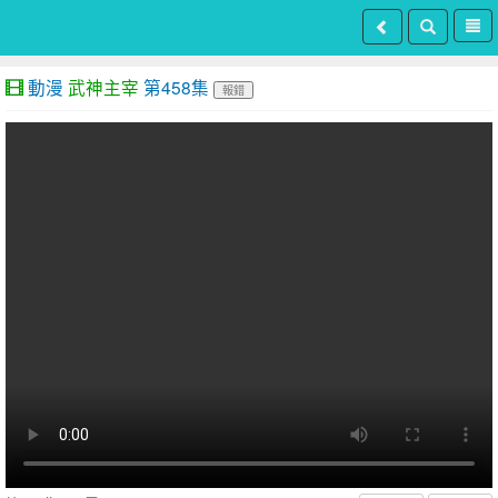
動漫
武神主宰
第458集
報錯