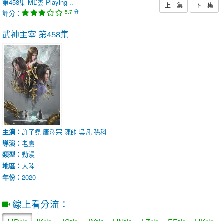
第458集
MD雲
Playing ...
上一集
下一集
評分：
分
5.7
武神主宰
第458集
主演：
許子堯
唐澤宗
陳帥
吳凡
孫科
導演：
老鷹
類型：
動漫
地區：
大陸
年份：
2020
線上看分流：