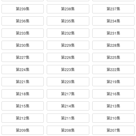
第239集
第238集
第237集
第236集
第235集
第234集
第233集
第232集
第231集
第230集
第229集
第228集
第227集
第226集
第225集
第224集
第223集
第222集
第221集
第220集
第219集
第218集
第217集
第216集
第215集
第214集
第213集
第212集
第211集
第210集
第209集
第208集
第207集