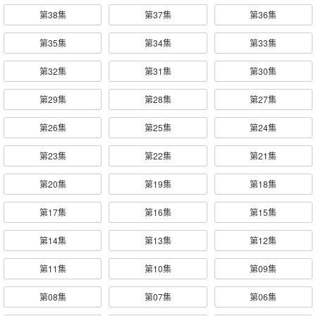
第38集
第37集
第36集
第35集
第34集
第33集
第32集
第31集
第30集
第29集
第28集
第27集
第26集
第25集
第24集
第23集
第22集
第21集
第20集
第19集
第18集
第17集
第16集
第15集
第14集
第13集
第12集
第11集
第10集
第09集
第08集
第07集
第06集