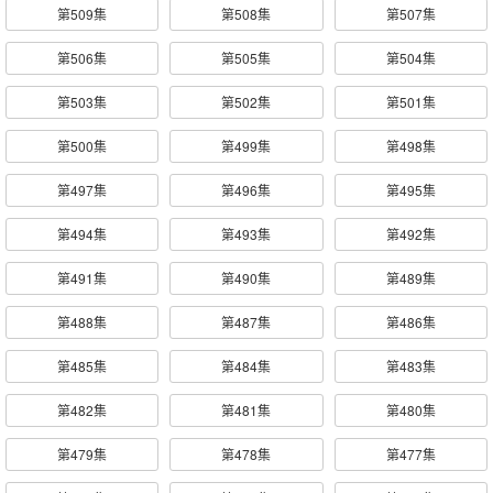
第509集
第508集
第507集
第506集
第505集
第504集
第503集
第502集
第501集
第500集
第499集
第498集
第497集
第496集
第495集
第494集
第493集
第492集
第491集
第490集
第489集
第488集
第487集
第486集
第485集
第484集
第483集
第482集
第481集
第480集
第479集
第478集
第477集