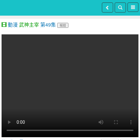
動漫
武神主宰
第49集
報錯