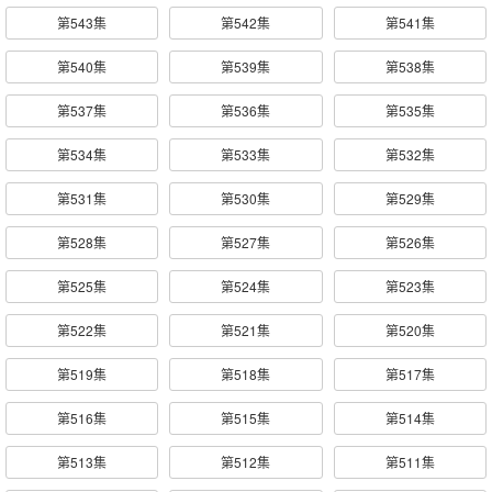
第543集
第542集
第541集
第540集
第539集
第538集
第537集
第536集
第535集
第534集
第533集
第532集
第531集
第530集
第529集
第528集
第527集
第526集
第525集
第524集
第523集
第522集
第521集
第520集
第519集
第518集
第517集
第516集
第515集
第514集
第513集
第512集
第511集