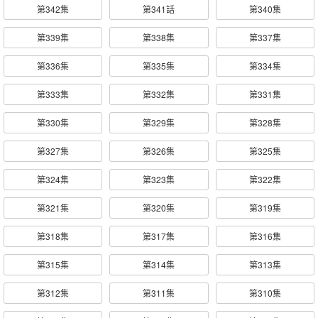
第342集
第341話
第340集
第339集
第338集
第337集
第336集
第335集
第334集
第333集
第332集
第331集
第330集
第329集
第328集
第327集
第326集
第325集
第324集
第323集
第322集
第321集
第320集
第319集
第318集
第317集
第316集
第315集
第314集
第313集
第312集
第311集
第310集