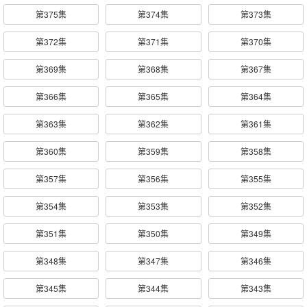
第375集
第374集
第373集
第372集
第371集
第370集
第369集
第368集
第367集
第366集
第365集
第364集
第363集
第362集
第361集
第360集
第359集
第358集
第357集
第356集
第355集
第354集
第353集
第352集
第351集
第350集
第349集
第348集
第347集
第346集
第345集
第344集
第343集