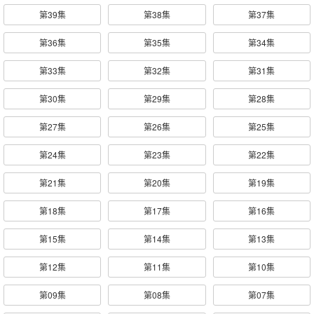
第39集
第38集
第37集
第36集
第35集
第34集
第33集
第32集
第31集
第30集
第29集
第28集
第27集
第26集
第25集
第24集
第23集
第22集
第21集
第20集
第19集
第18集
第17集
第16集
第15集
第14集
第13集
第12集
第11集
第10集
第09集
第08集
第07集