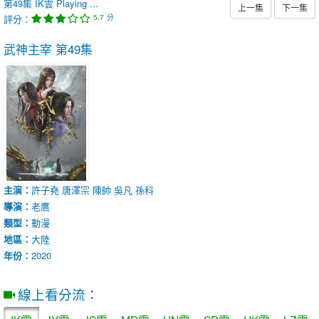
第49集
IK雲
Playing ...
上一集
下一集
評分：
分
5.7
武神主宰
第49集
主演：
許子堯
唐澤宗
陳帥
吳凡
孫科
導演：
老鷹
類型：
動漫
地區：
大陸
年份：
2020
線上看分流：