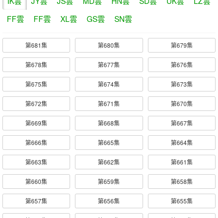
IK雲
JY雲
JS雲
MD雲
HN雲
SD雲
UK雲
LZ雲
FF雲
FF雲
XL雲
GS雲
SN雲
第681集
第680集
第679集
第678集
第677集
第676集
第675集
第674集
第673集
第672集
第671集
第670集
第669集
第668集
第667集
第666集
第665集
第664集
第663集
第662集
第661集
第660集
第659集
第658集
第657集
第656集
第655集