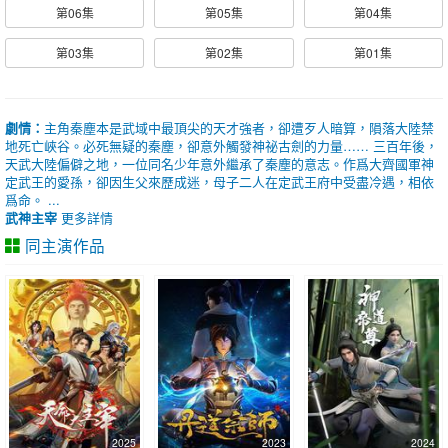
第06集
第05集
第04集
第03集
第02集
第01集
劇情：
主角秦塵本是武域中最頂尖的天才強者，卻遭歹人暗算，隕落大陸禁
地死亡峽谷。必死無疑的秦塵，卻意外觸發神祕古劍的力量…… 三百年後，
天武大陸偏僻之地，一位同名少年意外繼承了秦塵的意志。作爲大齊國軍神
定武王的愛孫，卻因生父來歷成迷，母子二人在定武王府中受盡冷遇，相依
爲命。 ...
武神主宰
更多詳情
同主演作品
2025
2023
2024