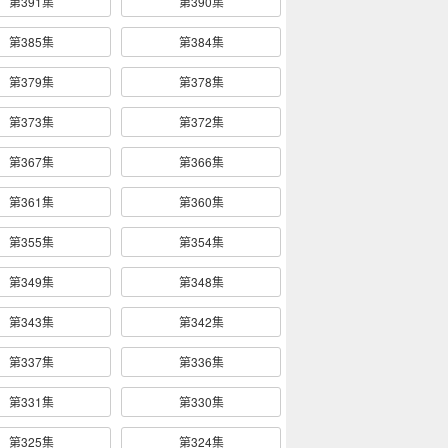
第391集
第390集
第385集
第384集
第379集
第378集
第373集
第372集
第367集
第366集
第361集
第360集
第355集
第354集
第349集
第348集
第343集
第342集
第337集
第336集
第331集
第330集
第325集
第324集