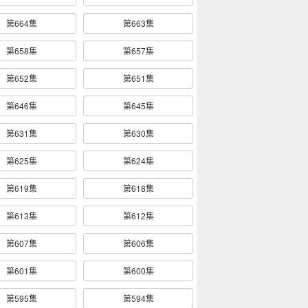
第664集
第663集
第658集
第657集
第652集
第651集
第646集
第645集
第631集
第630集
第625集
第624集
第619集
第618集
第613集
第612集
第607集
第606集
第601集
第600集
第595集
第594集