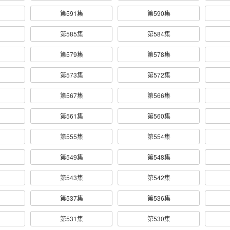
第591集
第590集
第585集
第584集
第579集
第578集
第573集
第572集
第567集
第566集
第561集
第560集
第555集
第554集
第549集
第548集
第543集
第542集
第537集
第536集
第531集
第530集