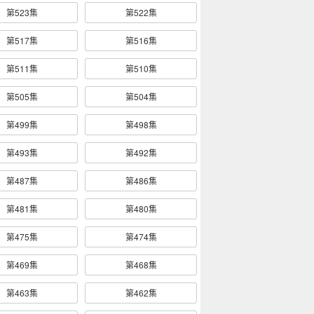
第523集
第522集
第517集
第516集
第511集
第510集
第505集
第504集
第499集
第498集
第493集
第492集
第487集
第486集
第481集
第480集
第475集
第474集
第469集
第468集
第463集
第462集