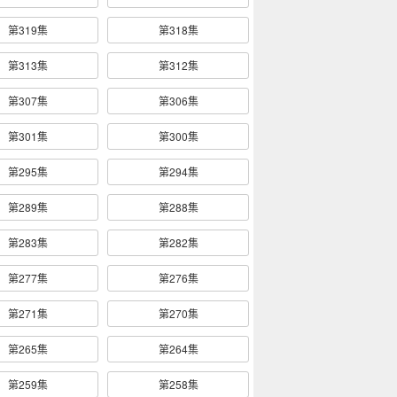
第319集
第318集
第313集
第312集
第307集
第306集
第301集
第300集
第295集
第294集
第289集
第288集
第283集
第282集
第277集
第276集
第271集
第270集
第265集
第264集
第259集
第258集