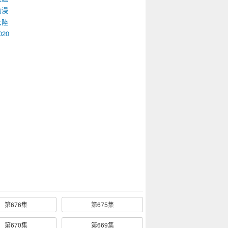
動漫
大陸
020
第676集
第675集
第670集
第669集