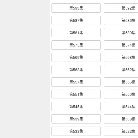
第593集
第592集
第587集
第586集
第581集
第580集
第575集
第574集
第569集
第568集
第563集
第562集
第557集
第556集
第551集
第550集
第545集
第544集
第539集
第538集
第533集
第532集