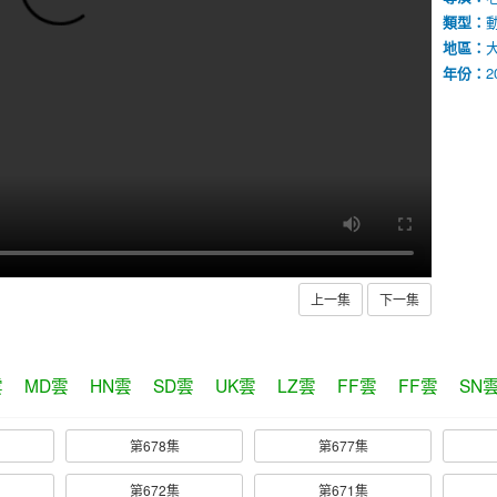
類型：
地區：
年份：
2
上一集
下一集
雲
MD雲
HN雲
SD雲
UK雲
LZ雲
FF雲
FF雲
SN
第678集
第677集
第672集
第671集