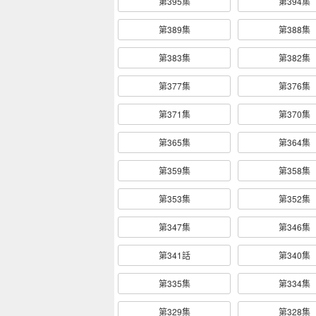
第395集
第394集
第389集
第388集
第383集
第382集
第377集
第376集
第371集
第370集
第365集
第364集
第359集
第358集
第353集
第352集
第347集
第346集
第341話
第340集
第335集
第334集
第329集
第328集