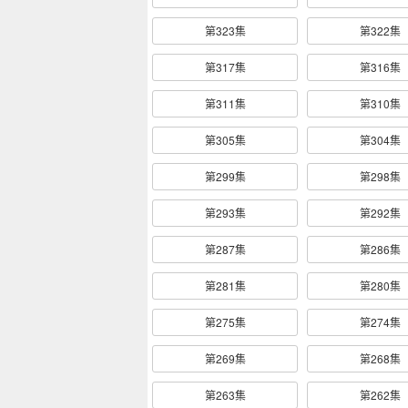
第323集
第322集
第317集
第316集
第311集
第310集
第305集
第304集
第299集
第298集
第293集
第292集
第287集
第286集
第281集
第280集
第275集
第274集
第269集
第268集
第263集
第262集