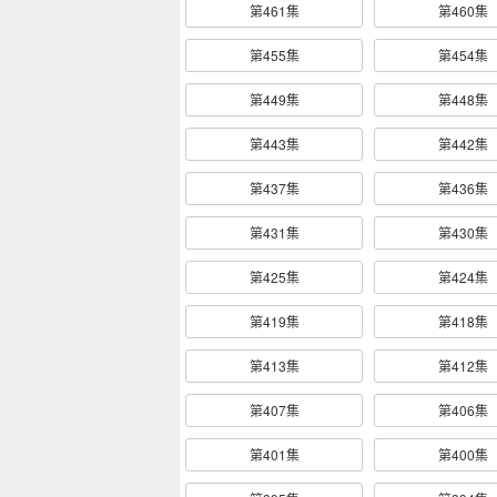
第461集
第460集
第455集
第454集
第449集
第448集
第443集
第442集
第437集
第436集
第431集
第430集
第425集
第424集
第419集
第418集
第413集
第412集
第407集
第406集
第401集
第400集