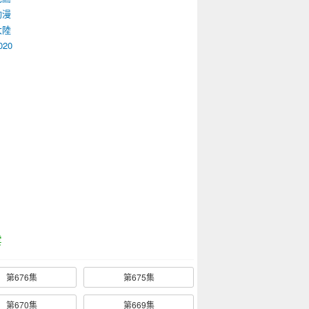
動漫
大陸
020
雲
第676集
第675集
第670集
第669集