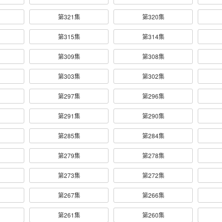
第321集
第320集
第315集
第314集
第309集
第308集
第303集
第302集
第297集
第296集
第291集
第290集
第285集
第284集
第279集
第278集
第273集
第272集
第267集
第266集
第261集
第260集