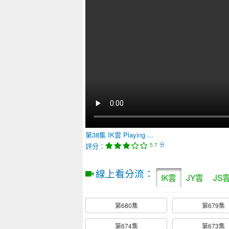
第38集
IK雲
Playing ...
評分：
分
5.7
線上看分流：
IK雲
JY雲
JS
第680集
第679集
第674集
第673集