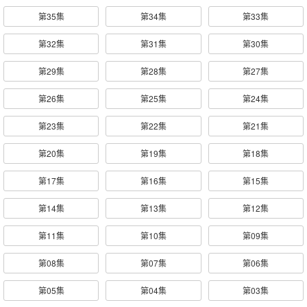
第35集
第34集
第33集
第32集
第31集
第30集
第29集
第28集
第27集
第26集
第25集
第24集
第23集
第22集
第21集
第20集
第19集
第18集
第17集
第16集
第15集
第14集
第13集
第12集
第11集
第10集
第09集
第08集
第07集
第06集
第05集
第04集
第03集