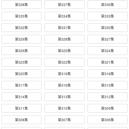
第338集
第337集
第336集
第335集
第334集
第333集
第332集
第331集
第330集
第329集
第328集
第327集
第326集
第325集
第324集
第323集
第322集
第321集
第320集
第319集
第318集
第317集
第316集
第315集
第314集
第313集
第312集
第311集
第310集
第309集
第308集
第307集
第306集