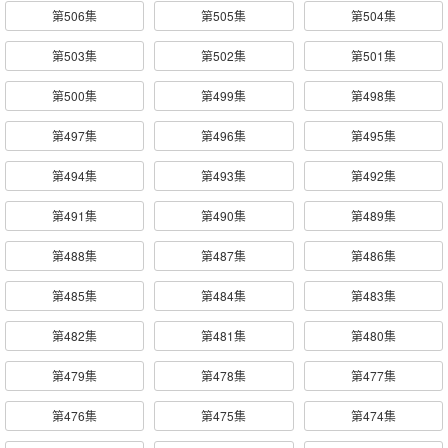
第506集
第505集
第504集
第503集
第502集
第501集
第500集
第499集
第498集
第497集
第496集
第495集
第494集
第493集
第492集
第491集
第490集
第489集
第488集
第487集
第486集
第485集
第484集
第483集
第482集
第481集
第480集
第479集
第478集
第477集
第476集
第475集
第474集