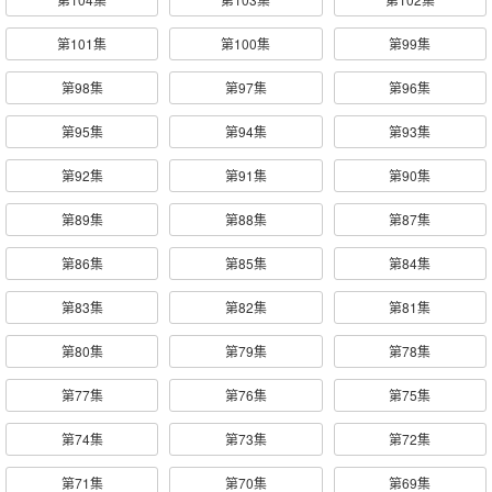
第101集
第100集
第99集
第98集
第97集
第96集
第95集
第94集
第93集
第92集
第91集
第90集
第89集
第88集
第87集
第86集
第85集
第84集
第83集
第82集
第81集
第80集
第79集
第78集
第77集
第76集
第75集
第74集
第73集
第72集
第71集
第70集
第69集