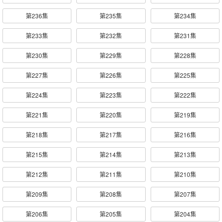
第236集
第235集
第234集
第233集
第232集
第231集
第230集
第229集
第228集
第227集
第226集
第225集
第224集
第223集
第222集
第221集
第220集
第219集
第218集
第217集
第216集
第215集
第214集
第213集
第212集
第211集
第210集
第209集
第208集
第207集
第206集
第205集
第204集