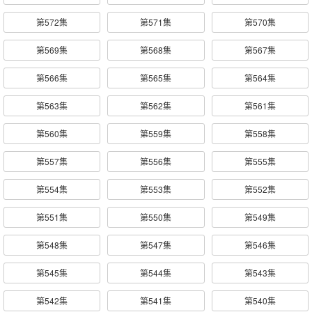
第572集
第571集
第570集
第569集
第568集
第567集
第566集
第565集
第564集
第563集
第562集
第561集
第560集
第559集
第558集
第557集
第556集
第555集
第554集
第553集
第552集
第551集
第550集
第549集
第548集
第547集
第546集
第545集
第544集
第543集
第542集
第541集
第540集