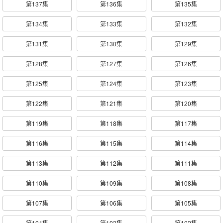
第137集
第136集
第135集
第134集
第133集
第132集
第131集
第130集
第129集
第128集
第127集
第126集
第125集
第124集
第123集
第122集
第121集
第120集
第119集
第118集
第117集
第116集
第115集
第114集
第113集
第112集
第111集
第110集
第109集
第108集
第107集
第106集
第105集
第104集
第103集
第102集