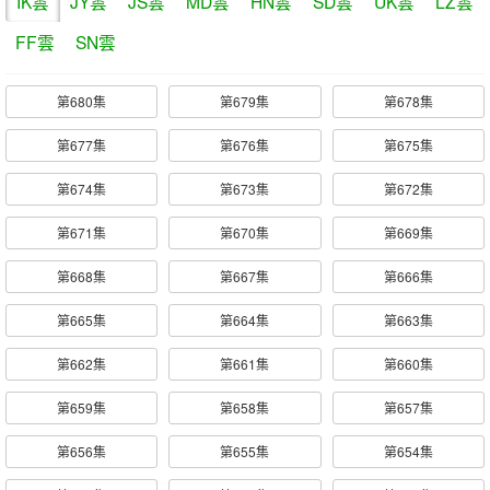
IK雲
JY雲
JS雲
MD雲
HN雲
SD雲
UK雲
LZ雲
FF雲
SN雲
第680集
第679集
第678集
第677集
第676集
第675集
第674集
第673集
第672集
第671集
第670集
第669集
第668集
第667集
第666集
第665集
第664集
第663集
第662集
第661集
第660集
第659集
第658集
第657集
第656集
第655集
第654集