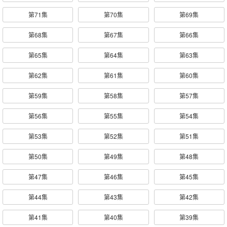
第71集
第70集
第69集
第68集
第67集
第66集
第65集
第64集
第63集
第62集
第61集
第60集
第59集
第58集
第57集
第56集
第55集
第54集
第53集
第52集
第51集
第50集
第49集
第48集
第47集
第46集
第45集
第44集
第43集
第42集
第41集
第40集
第39集