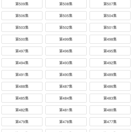
第509集
第508集
第507集
第506集
第505集
第504集
第503集
第502集
第501集
第500集
第499集
第498集
第497集
第496集
第495集
第494集
第493集
第492集
第491集
第490集
第489集
第488集
第487集
第486集
第485集
第484集
第483集
第482集
第481集
第480集
第479集
第478集
第477集