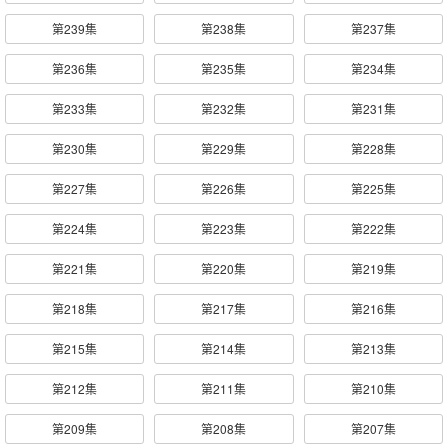
第239集
第238集
第237集
第236集
第235集
第234集
第233集
第232集
第231集
第230集
第229集
第228集
第227集
第226集
第225集
第224集
第223集
第222集
第221集
第220集
第219集
第218集
第217集
第216集
第215集
第214集
第213集
第212集
第211集
第210集
第209集
第208集
第207集