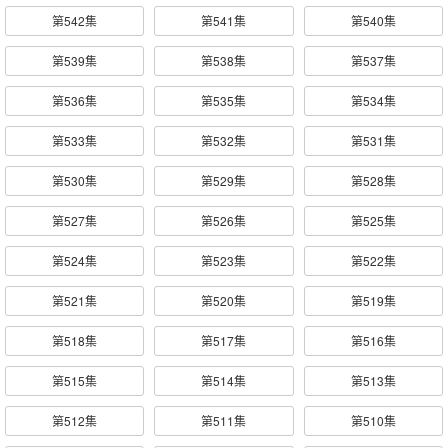
第542集
第541集
第540集
第539集
第538集
第537集
第536集
第535集
第534集
第533集
第532集
第531集
第530集
第529集
第528集
第527集
第526集
第525集
第524集
第523集
第522集
第521集
第520集
第519集
第518集
第517集
第516集
第515集
第514集
第513集
第512集
第511集
第510集