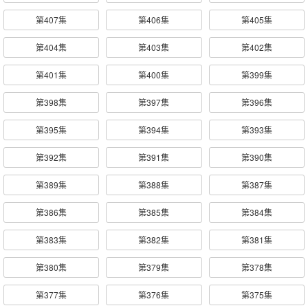
第407集
第406集
第405集
第404集
第403集
第402集
第401集
第400集
第399集
第398集
第397集
第396集
第395集
第394集
第393集
第392集
第391集
第390集
第389集
第388集
第387集
第386集
第385集
第384集
第383集
第382集
第381集
第380集
第379集
第378集
第377集
第376集
第375集