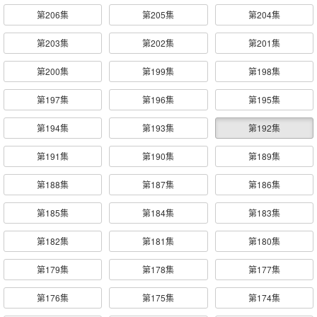
第206集
第205集
第204集
第203集
第202集
第201集
第200集
第199集
第198集
第197集
第196集
第195集
第194集
第193集
第192集
第191集
第190集
第189集
第188集
第187集
第186集
第185集
第184集
第183集
第182集
第181集
第180集
第179集
第178集
第177集
第176集
第175集
第174集