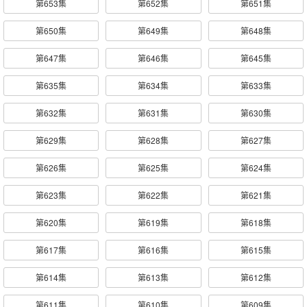
第653集
第652集
第651集
第650集
第649集
第648集
第647集
第646集
第645集
第635集
第634集
第633集
第632集
第631集
第630集
第629集
第628集
第627集
第626集
第625集
第624集
第623集
第622集
第621集
第620集
第619集
第618集
第617集
第616集
第615集
第614集
第613集
第612集
第611集
第610集
第609集