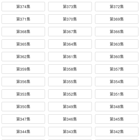
第374集
第373集
第372集
第371集
第370集
第369集
第368集
第367集
第366集
第365集
第364集
第363集
第362集
第361集
第360集
第359集
第358集
第357集
第356集
第355集
第354集
第353集
第352集
第351集
第350集
第349集
第348集
第347集
第346集
第345集
第344集
第343集
第342集