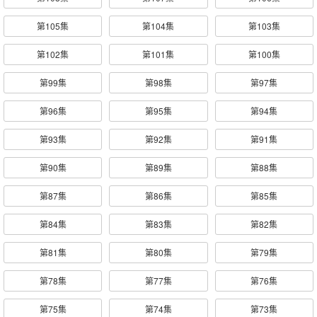
第105集
第104集
第103集
第102集
第101集
第100集
第99集
第98集
第97集
第96集
第95集
第94集
第93集
第92集
第91集
第90集
第89集
第88集
第87集
第86集
第85集
第84集
第83集
第82集
第81集
第80集
第79集
第78集
第77集
第76集
第75集
第74集
第73集