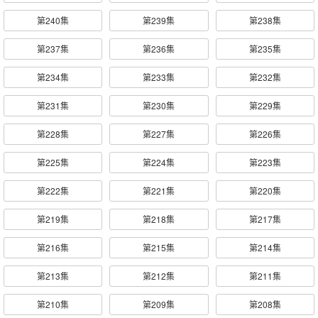
第240集
第239集
第238集
第237集
第236集
第235集
第234集
第233集
第232集
第231集
第230集
第229集
第228集
第227集
第226集
第225集
第224集
第223集
第222集
第221集
第220集
第219集
第218集
第217集
第216集
第215集
第214集
第213集
第212集
第211集
第210集
第209集
第208集