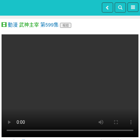
動漫
武神主宰
第599集
報錯