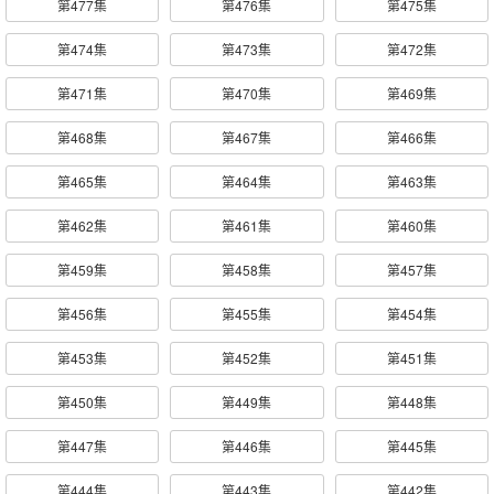
第477集
第476集
第475集
第474集
第473集
第472集
第471集
第470集
第469集
第468集
第467集
第466集
第465集
第464集
第463集
第462集
第461集
第460集
第459集
第458集
第457集
第456集
第455集
第454集
第453集
第452集
第451集
第450集
第449集
第448集
第447集
第446集
第445集
第444集
第443集
第442集