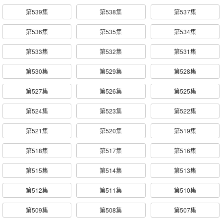
第539集
第538集
第537集
第536集
第535集
第534集
第533集
第532集
第531集
第530集
第529集
第528集
第527集
第526集
第525集
第524集
第523集
第522集
第521集
第520集
第519集
第518集
第517集
第516集
第515集
第514集
第513集
第512集
第511集
第510集
第509集
第508集
第507集