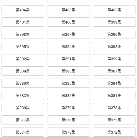
第404集
第403集
第402集
第401集
第400集
第399集
第398集
第397集
第396集
第395集
第394集
第393集
第392集
第391集
第390集
第389集
第388集
第387集
第386集
第385集
第384集
第383集
第382集
第381集
第380集
第379集
第378集
第377集
第376集
第375集
第374集
第373集
第372集