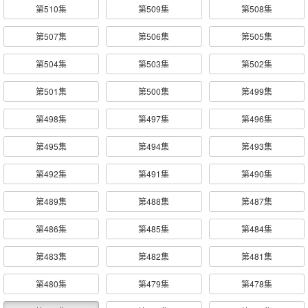
第510集
第509集
第508集
第507集
第506集
第505集
第504集
第503集
第502集
第501集
第500集
第499集
第498集
第497集
第496集
第495集
第494集
第493集
第492集
第491集
第490集
第489集
第488集
第487集
第486集
第485集
第484集
第483集
第482集
第481集
第480集
第479集
第478集