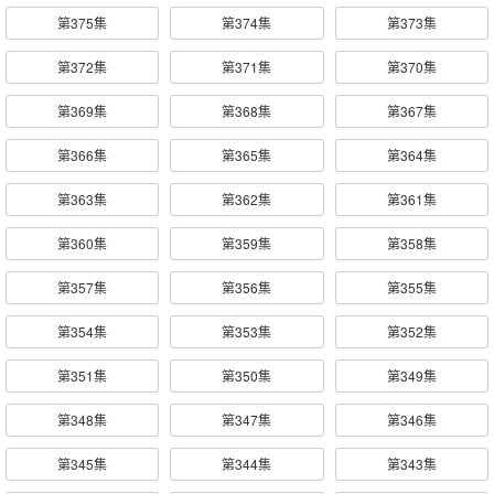
第375集
第374集
第373集
第372集
第371集
第370集
第369集
第368集
第367集
第366集
第365集
第364集
第363集
第362集
第361集
第360集
第359集
第358集
第357集
第356集
第355集
第354集
第353集
第352集
第351集
第350集
第349集
第348集
第347集
第346集
第345集
第344集
第343集