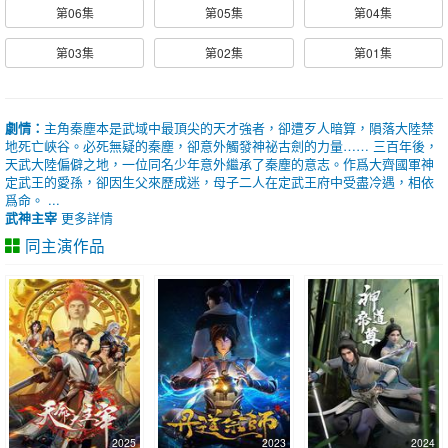
第06集
第05集
第04集
第03集
第02集
第01集
劇情：
主角秦塵本是武域中最頂尖的天才強者，卻遭歹人暗算，隕落大陸禁
地死亡峽谷。必死無疑的秦塵，卻意外觸發神祕古劍的力量…… 三百年後，
天武大陸偏僻之地，一位同名少年意外繼承了秦塵的意志。作爲大齊國軍神
定武王的愛孫，卻因生父來歷成迷，母子二人在定武王府中受盡冷遇，相依
爲命。 ...
武神主宰
更多詳情
同主演作品
2025
2023
2024