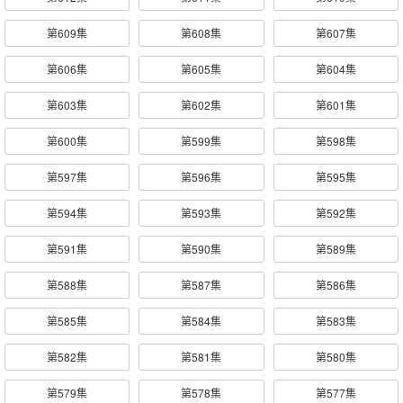
第609集
第608集
第607集
第606集
第605集
第604集
第603集
第602集
第601集
第600集
第599集
第598集
第597集
第596集
第595集
第594集
第593集
第592集
第591集
第590集
第589集
第588集
第587集
第586集
第585集
第584集
第583集
第582集
第581集
第580集
第579集
第578集
第577集