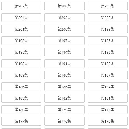
第207集
第206集
第205集
第204集
第203集
第202集
第201集
第200集
第199集
第198集
第197集
第196集
第195集
第194集
第193集
第192集
第191集
第190集
第189集
第188集
第187集
第186集
第185集
第184集
第183集
第182集
第181集
第180集
第179集
第178集
第177集
第176集
第175集