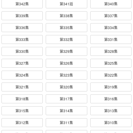
第342集
第341話
第340集
第339集
第338集
第337集
第336集
第335集
第334集
第333集
第332集
第331集
第330集
第329集
第328集
第327集
第326集
第325集
第324集
第323集
第322集
第321集
第320集
第319集
第318集
第317集
第316集
第315集
第314集
第313集
第312集
第311集
第310集