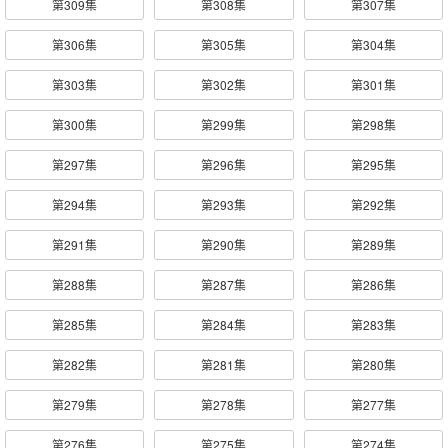
第309集
第308集
第307集
第306集
第305集
第304集
第303集
第302集
第301集
第300集
第299集
第298集
第297集
第296集
第295集
第294集
第293集
第292集
第291集
第290集
第289集
第288集
第287集
第286集
第285集
第284集
第283集
第282集
第281集
第280集
第279集
第278集
第277集
第276集
第275集
第274集