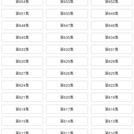
第654集
第653集
第652集
第651集
第650集
第649集
第648集
第647集
第646集
第645集
第635集
第634集
第633集
第632集
第631集
第630集
第629集
第628集
第627集
第626集
第625集
第624集
第623集
第622集
第621集
第620集
第619集
第618集
第617集
第616集
第615集
第614集
第613集
第612集
第611集
第610集