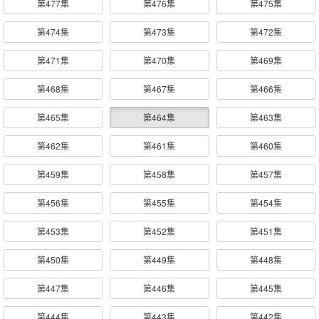
第477集
第476集
第475集
第474集
第473集
第472集
第471集
第470集
第469集
第468集
第467集
第466集
第465集
第464集
第463集
第462集
第461集
第460集
第459集
第458集
第457集
第456集
第455集
第454集
第453集
第452集
第451集
第450集
第449集
第448集
第447集
第446集
第445集
第444集
第443集
第442集