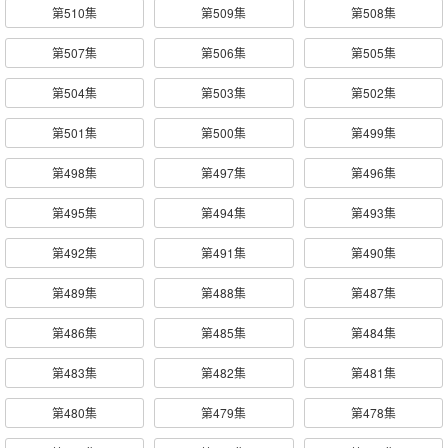
第510集
第509集
第508集
第507集
第506集
第505集
第504集
第503集
第502集
第501集
第500集
第499集
第498集
第497集
第496集
第495集
第494集
第493集
第492集
第491集
第490集
第489集
第488集
第487集
第486集
第485集
第484集
第483集
第482集
第481集
第480集
第479集
第478集