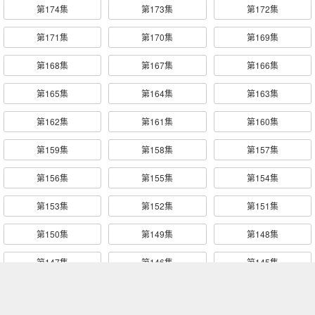
第174集
第173集
第172集
第171集
第170集
第169集
第168集
第167集
第166集
第165集
第164集
第163集
第162集
第161集
第160集
第159集
第158集
第157集
第156集
第155集
第154集
第153集
第152集
第151集
第150集
第149集
第148集
第147集
第146集
第145集
第144集
第143集
第142集