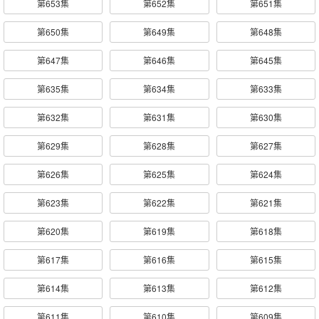
第653集
第652集
第651集
第650集
第649集
第648集
第647集
第646集
第645集
第635集
第634集
第633集
第632集
第631集
第630集
第629集
第628集
第627集
第626集
第625集
第624集
第623集
第622集
第621集
第620集
第619集
第618集
第617集
第616集
第615集
第614集
第613集
第612集
第611集
第610集
第609集