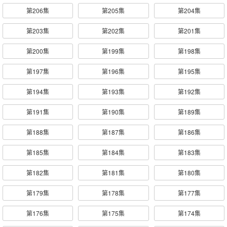
第206集
第205集
第204集
第203集
第202集
第201集
第200集
第199集
第198集
第197集
第196集
第195集
第194集
第193集
第192集
第191集
第190集
第189集
第188集
第187集
第186集
第185集
第184集
第183集
第182集
第181集
第180集
第179集
第178集
第177集
第176集
第175集
第174集