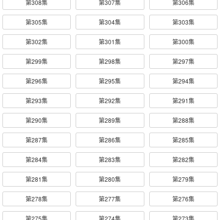
第308集
第307集
第306集
第305集
第304集
第303集
第302集
第301集
第300集
第299集
第298集
第297集
第296集
第295集
第294集
第293集
第292集
第291集
第290集
第289集
第288集
第287集
第286集
第285集
第284集
第283集
第282集
第281集
第280集
第279集
第278集
第277集
第276集
第275集
第274集
第273集