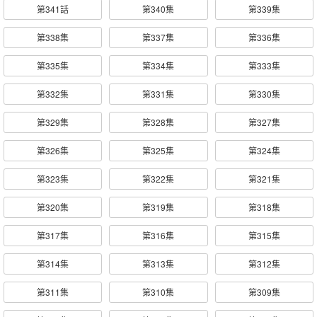
第341話
第340集
第339集
第338集
第337集
第336集
第335集
第334集
第333集
第332集
第331集
第330集
第329集
第328集
第327集
第326集
第325集
第324集
第323集
第322集
第321集
第320集
第319集
第318集
第317集
第316集
第315集
第314集
第313集
第312集
第311集
第310集
第309集