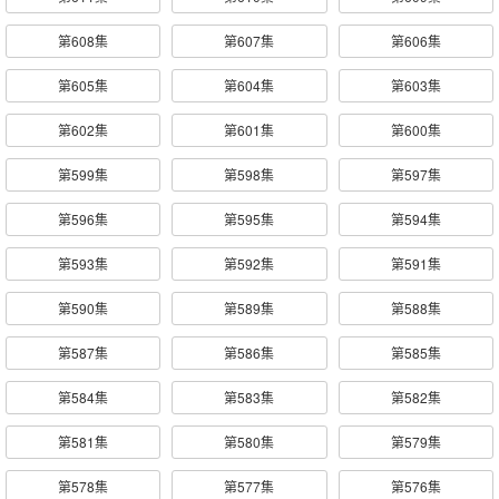
第608集
第607集
第606集
第605集
第604集
第603集
第602集
第601集
第600集
第599集
第598集
第597集
第596集
第595集
第594集
第593集
第592集
第591集
第590集
第589集
第588集
第587集
第586集
第585集
第584集
第583集
第582集
第581集
第580集
第579集
第578集
第577集
第576集