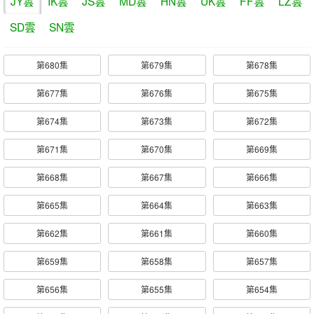
JY雲
IK雲
JS雲
MD雲
HN雲
UK雲
FF雲
LZ雲
SD雲
SN雲
第680集
第679集
第678集
第677集
第676集
第675集
第674集
第673集
第672集
第671集
第670集
第669集
第668集
第667集
第666集
第665集
第664集
第663集
第662集
第661集
第660集
第659集
第658集
第657集
第656集
第655集
第654集