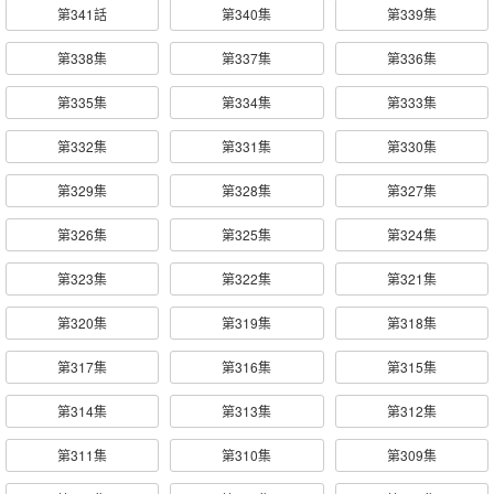
第341話
第340集
第339集
第338集
第337集
第336集
第335集
第334集
第333集
第332集
第331集
第330集
第329集
第328集
第327集
第326集
第325集
第324集
第323集
第322集
第321集
第320集
第319集
第318集
第317集
第316集
第315集
第314集
第313集
第312集
第311集
第310集
第309集