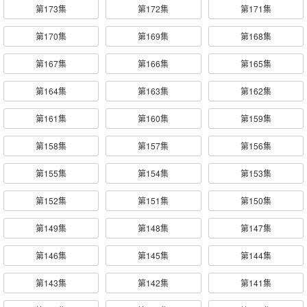
第173集
第172集
第171集
第170集
第169集
第168集
第167集
第166集
第165集
第164集
第163集
第162集
第161集
第160集
第159集
第158集
第157集
第156集
第155集
第154集
第153集
第152集
第151集
第150集
第149集
第148集
第147集
第146集
第145集
第144集
第143集
第142集
第141集