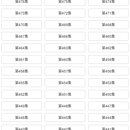
第476集
第475集
第474集
第473集
第472集
第471集
第470集
第469集
第468集
第467集
第466集
第465集
第464集
第463集
第462集
第461集
第460集
第459集
第458集
第457集
第456集
第455集
第454集
第453集
第452集
第451集
第450集
第449集
第448集
第447集
第446集
第445集
第444集
第443集
第442集
第441集