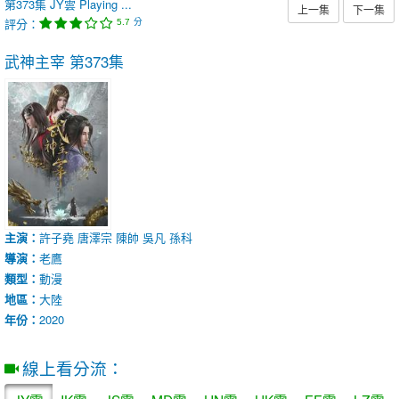
第373集
JY雲
Playing ...
上一集
下一集
評分：
分
5.7
武神主宰
第373集
主演：
許子堯
唐澤宗
陳帥
吳凡
孫科
導演：
老鷹
類型：
動漫
地區：
大陸
年份：
2020
線上看分流：