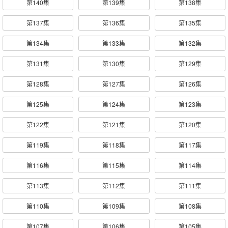
第140集
第139集
第138集
第137集
第136集
第135集
第134集
第133集
第132集
第131集
第130集
第129集
第128集
第127集
第126集
第125集
第124集
第123集
第122集
第121集
第120集
第119集
第118集
第117集
第116集
第115集
第114集
第113集
第112集
第111集
第110集
第109集
第108集
第107集
第106集
第105集