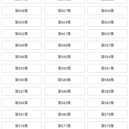
第608集
第607集
第606集
第605集
第604集
第603集
第602集
第601集
第600集
第599集
第598集
第597集
第596集
第595集
第594集
第593集
第592集
第591集
第590集
第589集
第588集
第587集
第586集
第585集
第584集
第583集
第582集
第581集
第580集
第579集
第578集
第577集
第576集