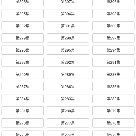
第308集
第307集
第306集
第305集
第304集
第303集
第302集
第301集
第300集
第299集
第298集
第297集
第296集
第295集
第294集
第293集
第292集
第291集
第290集
第289集
第288集
第287集
第286集
第285集
第284集
第283集
第282集
第281集
第280集
第279集
第278集
第277集
第276集
第275集
第274集
第273集