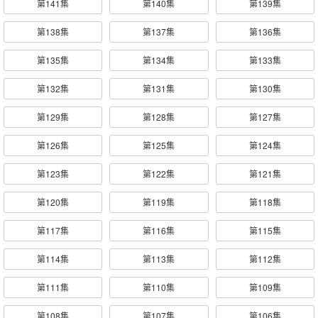
第141集
第140集
第139集
第138集
第137集
第136集
第135集
第134集
第133集
第132集
第131集
第130集
第129集
第128集
第127集
第126集
第125集
第124集
第123集
第122集
第121集
第120集
第119集
第118集
第117集
第116集
第115集
第114集
第113集
第112集
第111集
第110集
第109集
第108集
第107集
第106集