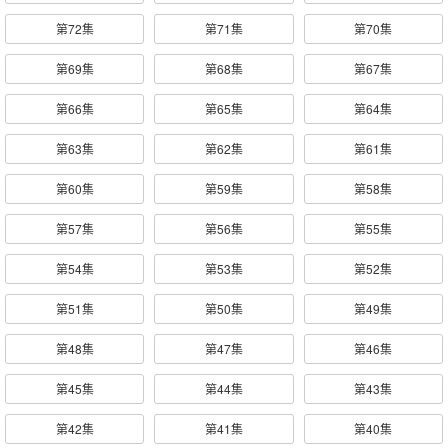
第72集
第71集
第70集
第69集
第68集
第67集
第66集
第65集
第64集
第63集
第62集
第61集
第60集
第59集
第58集
第57集
第56集
第55集
第54集
第53集
第52集
第51集
第50集
第49集
第48集
第47集
第46集
第45集
第44集
第43集
第42集
第41集
第40集