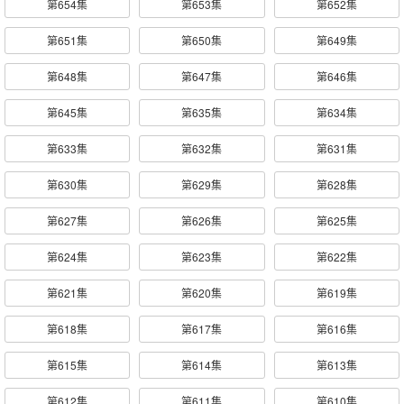
第654集
第653集
第652集
第651集
第650集
第649集
第648集
第647集
第646集
第645集
第635集
第634集
第633集
第632集
第631集
第630集
第629集
第628集
第627集
第626集
第625集
第624集
第623集
第622集
第621集
第620集
第619集
第618集
第617集
第616集
第615集
第614集
第613集
第612集
第611集
第610集