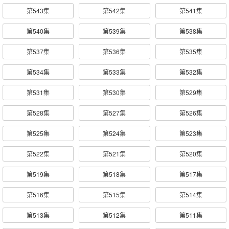
第543集
第542集
第541集
第540集
第539集
第538集
第537集
第536集
第535集
第534集
第533集
第532集
第531集
第530集
第529集
第528集
第527集
第526集
第525集
第524集
第523集
第522集
第521集
第520集
第519集
第518集
第517集
第516集
第515集
第514集
第513集
第512集
第511集