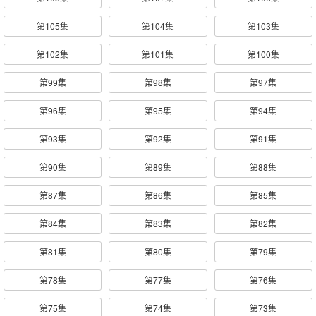
第105集
第104集
第103集
第102集
第101集
第100集
第99集
第98集
第97集
第96集
第95集
第94集
第93集
第92集
第91集
第90集
第89集
第88集
第87集
第86集
第85集
第84集
第83集
第82集
第81集
第80集
第79集
第78集
第77集
第76集
第75集
第74集
第73集