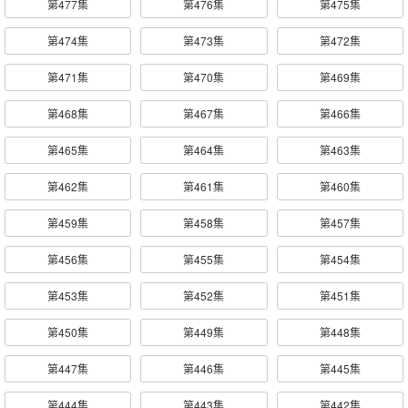
第477集
第476集
第475集
第474集
第473集
第472集
第471集
第470集
第469集
第468集
第467集
第466集
第465集
第464集
第463集
第462集
第461集
第460集
第459集
第458集
第457集
第456集
第455集
第454集
第453集
第452集
第451集
第450集
第449集
第448集
第447集
第446集
第445集
第444集
第443集
第442集