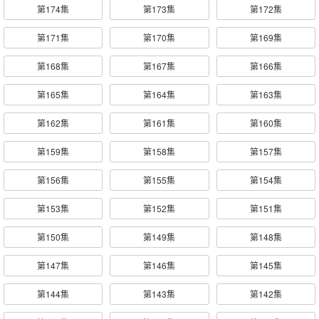
第174集
第173集
第172集
第171集
第170集
第169集
第168集
第167集
第166集
第165集
第164集
第163集
第162集
第161集
第160集
第159集
第158集
第157集
第156集
第155集
第154集
第153集
第152集
第151集
第150集
第149集
第148集
第147集
第146集
第145集
第144集
第143集
第142集