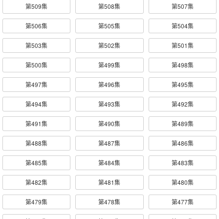
第509集
第508集
第507集
第506集
第505集
第504集
第503集
第502集
第501集
第500集
第499集
第498集
第497集
第496集
第495集
第494集
第493集
第492集
第491集
第490集
第489集
第488集
第487集
第486集
第485集
第484集
第483集
第482集
第481集
第480集
第479集
第478集
第477集