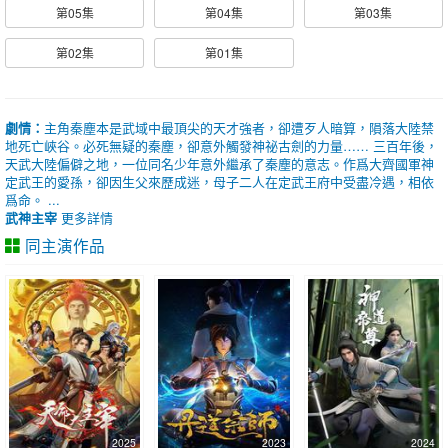
第05集
第04集
第03集
第02集
第01集
劇情：
主角秦塵本是武域中最頂尖的天才強者，卻遭歹人暗算，隕落大陸禁
地死亡峽谷。必死無疑的秦塵，卻意外觸發神祕古劍的力量…… 三百年後，
天武大陸偏僻之地，一位同名少年意外繼承了秦塵的意志。作爲大齊國軍神
定武王的愛孫，卻因生父來歷成迷，母子二人在定武王府中受盡冷遇，相依
爲命。 ...
武神主宰
更多詳情
同主演作品
2025
2023
2024