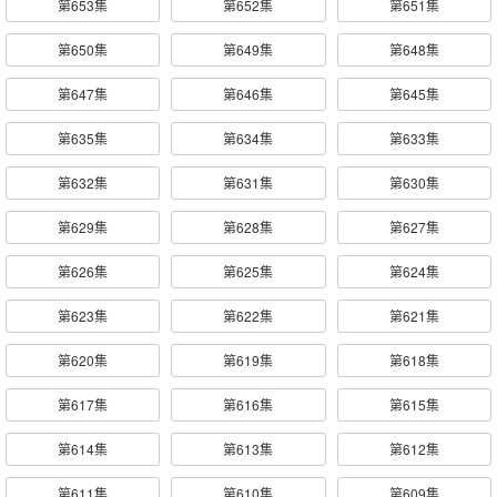
第653集
第652集
第651集
第650集
第649集
第648集
第647集
第646集
第645集
第635集
第634集
第633集
第632集
第631集
第630集
第629集
第628集
第627集
第626集
第625集
第624集
第623集
第622集
第621集
第620集
第619集
第618集
第617集
第616集
第615集
第614集
第613集
第612集
第611集
第610集
第609集