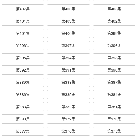
第407集
第406集
第405集
第404集
第403集
第402集
第401集
第400集
第399集
第398集
第397集
第396集
第395集
第394集
第393集
第392集
第391集
第390集
第389集
第388集
第387集
第386集
第385集
第384集
第383集
第382集
第381集
第380集
第379集
第378集
第377集
第376集
第375集