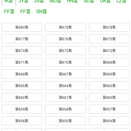
IK雲
JY雲
JS雲
MD雲
HN雲
SD雲
UK雲
LZ雲
FF雲
FF雲
SN雲
第680集
第679集
第678集
第677集
第676集
第675集
第674集
第673集
第672集
第671集
第670集
第669集
第668集
第667集
第666集
第665集
第664集
第663集
第662集
第661集
第660集
第659集
第658集
第657集
第656集
第655集
第654集