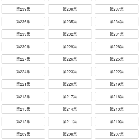
第239集
第238集
第237集
第236集
第235集
第234集
第233集
第232集
第231集
第230集
第229集
第228集
第227集
第226集
第225集
第224集
第223集
第222集
第221集
第220集
第219集
第218集
第217集
第216集
第215集
第214集
第213集
第212集
第211集
第210集
第209集
第208集
第207集