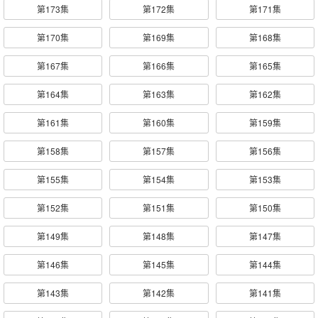
第173集
第172集
第171集
第170集
第169集
第168集
第167集
第166集
第165集
第164集
第163集
第162集
第161集
第160集
第159集
第158集
第157集
第156集
第155集
第154集
第153集
第152集
第151集
第150集
第149集
第148集
第147集
第146集
第145集
第144集
第143集
第142集
第141集