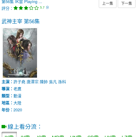
第56集
IK雲
Playing ...
上一集
下一集
評分：
分
5.7
武神主宰
第56集
主演：
許子堯
唐澤宗
陳帥
吳凡
孫科
導演：
老鷹
類型：
動漫
地區：
大陸
年份：
2020
線上看分流：