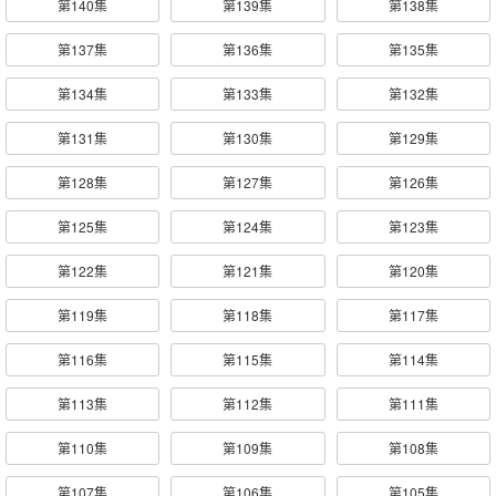
第140集
第139集
第138集
第137集
第136集
第135集
第134集
第133集
第132集
第131集
第130集
第129集
第128集
第127集
第126集
第125集
第124集
第123集
第122集
第121集
第120集
第119集
第118集
第117集
第116集
第115集
第114集
第113集
第112集
第111集
第110集
第109集
第108集
第107集
第106集
第105集