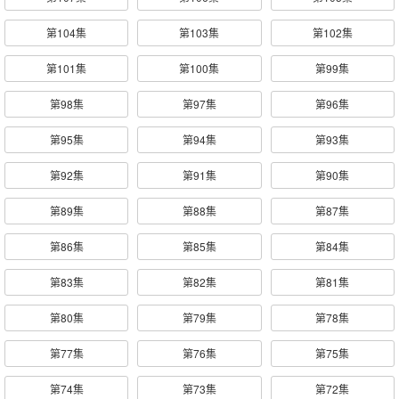
第104集
第103集
第102集
第101集
第100集
第99集
第98集
第97集
第96集
第95集
第94集
第93集
第92集
第91集
第90集
第89集
第88集
第87集
第86集
第85集
第84集
第83集
第82集
第81集
第80集
第79集
第78集
第77集
第76集
第75集
第74集
第73集
第72集