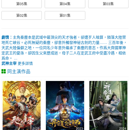
第05集
第04集
第03集
第02集
第01集
劇情：
主角秦塵本是武域中最頂尖的天才強者，卻遭歹人暗算，隕落大陸禁
地死亡峽谷。必死無疑的秦塵，卻意外觸發神祕古劍的力量…… 三百年後，
天武大陸偏僻之地，一位同名少年意外繼承了秦塵的意志。作爲大齊國軍神
定武王的愛孫，卻因生父來歷成迷，母子二人在定武王府中受盡冷遇，相依
爲命。 ...
武神主宰
更多詳情
同主演作品
2025
2023
2024