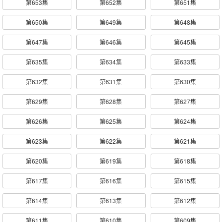
第653集
第652集
第651集
第650集
第649集
第648集
第647集
第646集
第645集
第635集
第634集
第633集
第632集
第631集
第630集
第629集
第628集
第627集
第626集
第625集
第624集
第623集
第622集
第621集
第620集
第619集
第618集
第617集
第616集
第615集
第614集
第613集
第612集
第611集
第610集
第609集