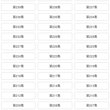
第239集
第238集
第237集
第236集
第235集
第234集
第233集
第232集
第231集
第230集
第229集
第228集
第227集
第226集
第225集
第224集
第223集
第222集
第221集
第220集
第219集
第218集
第217集
第216集
第215集
第214集
第213集
第212集
第211集
第210集
第209集
第208集
第207集