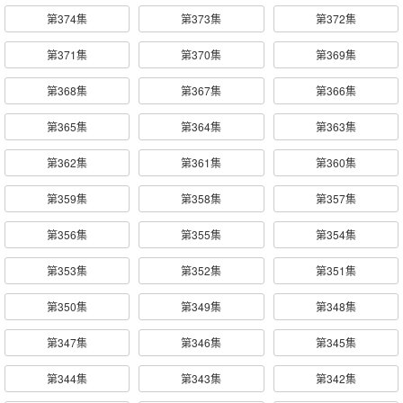
第374集
第373集
第372集
第371集
第370集
第369集
第368集
第367集
第366集
第365集
第364集
第363集
第362集
第361集
第360集
第359集
第358集
第357集
第356集
第355集
第354集
第353集
第352集
第351集
第350集
第349集
第348集
第347集
第346集
第345集
第344集
第343集
第342集