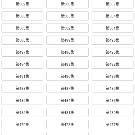
第509集
第508集
第507集
第506集
第505集
第504集
第503集
第502集
第501集
第500集
第499集
第498集
第497集
第496集
第495集
第494集
第493集
第492集
第491集
第490集
第489集
第488集
第487集
第486集
第485集
第484集
第483集
第482集
第481集
第480集
第479集
第478集
第477集