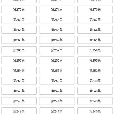
第272集
第271集
第270集
第269集
第268集
第267集
第266集
第265集
第264集
第263集
第262集
第261集
第260集
第259集
第258集
第257集
第256集
第255集
第254集
第253集
第252集
第251集
第250集
第249集
第248集
第247集
第246集
第245集
第244集
第243集
第242集
第241集
第240集