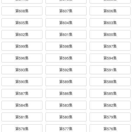
第608集
第607集
第606集
第605集
第604集
第603集
第602集
第601集
第600集
第599集
第598集
第597集
第596集
第595集
第594集
第593集
第592集
第591集
第590集
第589集
第588集
第587集
第586集
第585集
第584集
第583集
第582集
第581集
第580集
第579集
第578集
第577集
第576集