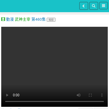
動漫
武神主宰
第460集
報錯