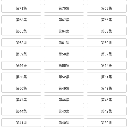
第71集
第70集
第69集
第68集
第67集
第66集
第65集
第64集
第63集
第62集
第61集
第60集
第59集
第58集
第57集
第56集
第55集
第54集
第53集
第52集
第51集
第50集
第49集
第48集
第47集
第46集
第45集
第44集
第43集
第42集
第41集
第40集
第39集