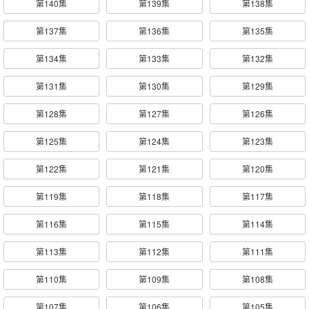
第140集
第139集
第138集
第137集
第136集
第135集
第134集
第133集
第132集
第131集
第130集
第129集
第128集
第127集
第126集
第125集
第124集
第123集
第122集
第121集
第120集
第119集
第118集
第117集
第116集
第115集
第114集
第113集
第112集
第111集
第110集
第109集
第108集
第107集
第106集
第105集