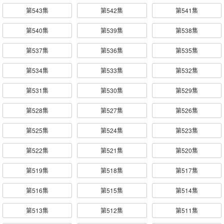
第543集
第542集
第541集
第540集
第539集
第538集
第537集
第536集
第535集
第534集
第533集
第532集
第531集
第530集
第529集
第528集
第527集
第526集
第525集
第524集
第523集
第522集
第521集
第520集
第519集
第518集
第517集
第516集
第515集
第514集
第513集
第512集
第511集