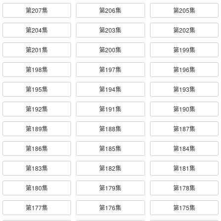
第207集
第206集
第205集
第204集
第203集
第202集
第201集
第200集
第199集
第198集
第197集
第196集
第195集
第194集
第193集
第192集
第191集
第190集
第189集
第188集
第187集
第186集
第185集
第184集
第183集
第182集
第181集
第180集
第179集
第178集
第177集
第176集
第175集