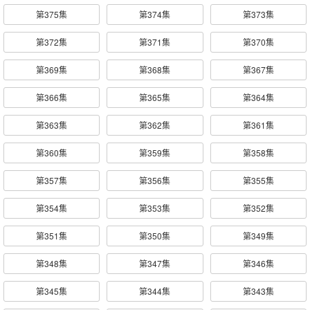
第375集
第374集
第373集
第372集
第371集
第370集
第369集
第368集
第367集
第366集
第365集
第364集
第363集
第362集
第361集
第360集
第359集
第358集
第357集
第356集
第355集
第354集
第353集
第352集
第351集
第350集
第349集
第348集
第347集
第346集
第345集
第344集
第343集