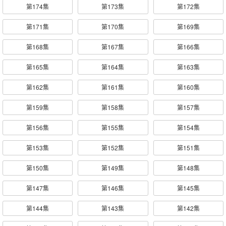
第174集
第173集
第172集
第171集
第170集
第169集
第168集
第167集
第166集
第165集
第164集
第163集
第162集
第161集
第160集
第159集
第158集
第157集
第156集
第155集
第154集
第153集
第152集
第151集
第150集
第149集
第148集
第147集
第146集
第145集
第144集
第143集
第142集