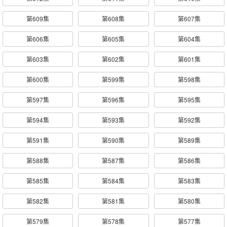
第609集
第608集
第607集
第606集
第605集
第604集
第603集
第602集
第601集
第600集
第599集
第598集
第597集
第596集
第595集
第594集
第593集
第592集
第591集
第590集
第589集
第588集
第587集
第586集
第585集
第584集
第583集
第582集
第581集
第580集
第579集
第578集
第577集