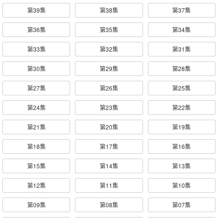
第39集
第38集
第37集
第36集
第35集
第34集
第33集
第32集
第31集
第30集
第29集
第28集
第27集
第26集
第25集
第24集
第23集
第22集
第21集
第20集
第19集
第18集
第17集
第16集
第15集
第14集
第13集
第12集
第11集
第10集
第09集
第08集
第07集